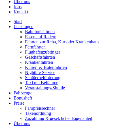
Über uns
Jobs
Kontakt
Start
Leistungen
Bahnhofsfahrten
Essen auf Rädern
Fahrten zur Reha, Kur oder Krankenhaus
Fernfahrten
Flughafenzubringer
Geschäftsfahrten
Krankenfahrten
Kurier- & Botenfahrten
Nightlife Service
Schülerbeförderung
Taxi mit Beifahrer
Veranstaltungs-Shuttle
Fahrzeuge
Bonusheft
Preise
Fahrpreisrechner
Taxenordnung
Zuzahlung & gesetzlicher Eigenanteil
Über uns